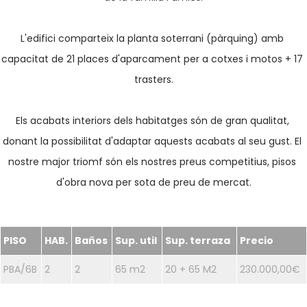
L'edifici comparteix la planta soterrani (pàrquing) amb 
capacitat de 21 places d'aparcament per a cotxes i motos + 17 
trasters.

Els acabats interiors dels habitatges són de gran qualitat, 
donant la possibilitat d'adaptar aquests acabats al seu gust. El 
nostre major triomf són els nostres preus competitius, pisos 
d'obra nova per sota de preu de mercat.
PISO
HAB.
Baños
Sup. util
Sup. terraza
Precio
PBA/6B
2
2
65 m2
20 + 65 M2
230.000,00€