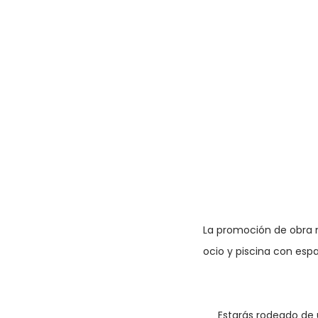
La promoción de obra n
ocio y piscina con espac
 Estarás rodeado de un entorno único, entre la tranquilidad de la zona y la cercanía al centro. Un enclave 